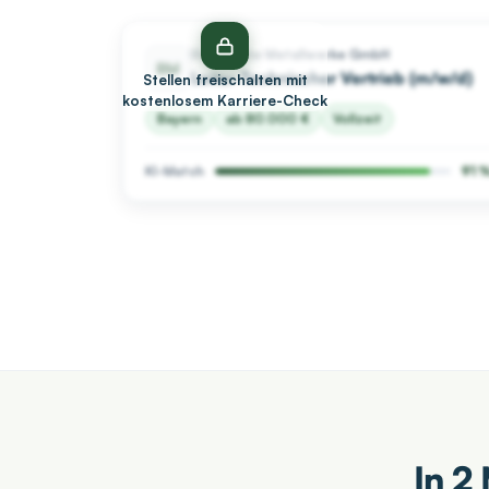
Bayerische Metallwerke GmbH
BM
Leiter Technischer Vertrieb (m/w/d)
Stellen freischalten mit
kostenlosem Karriere-Check
Bayern
ab 80.000 €
Vollzeit
KI-Match
91 
In 2