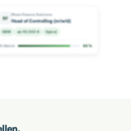
Rhein Finance Solutions
RF
Head of Controlling (m/w/d)
NRW
ab 95.000 €
Hybrid
KI-Match
84 %
llen.