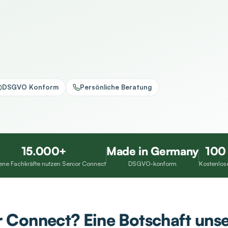
DSGVO Konform
Persönliche Beratung
15.000+
Made in Germany
100
ene Fachkräfte nutzen Senior Connect
DSGVO-konform
Kostenlose
 Connect? Eine Botschaft unse