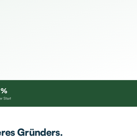
 %
r Start
res Gründers.