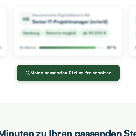
Hanseatische Digitaldienste AG
HD
Senior IT-Projektmanager (m/w/d)
Hamburg
Remote möglich
ab 90.000 €
%
KI-Match
87 %
Meine passenden Stellen freischalten
 Minuten zu Ihren passenden Ste