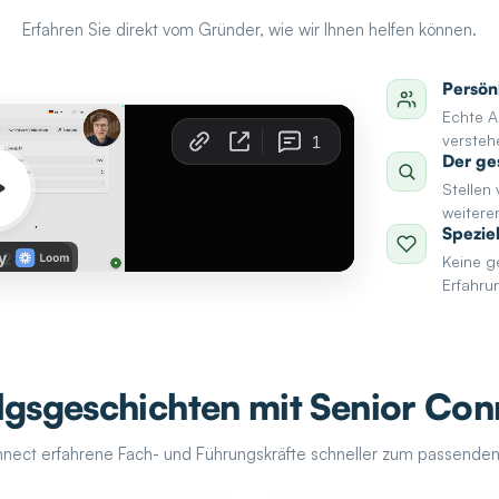
Erfahren Sie direkt vom Gründer, wie wir Ihnen helfen können.
Persön
Echte A
versteh
Der ge
Stellen
weitere
Spezie
Keine g
Erfahru
lgsgeschichten mit Senior Con
nect erfahrene Fach- und Führungskräfte schneller zum passenden 