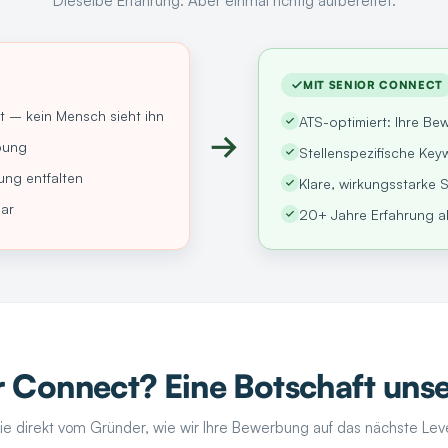
Dieselbe Erfahrung. Aber einmal richtig aufbereitet.
MIT SENIOR CONNECT
t – kein Mensch sieht ihn
ATS-optimiert: Ihre B
→
bung
Stellenspezifische Ke
ung entfalten
Klare, wirkungsstarke 
bar
20+ Jahre Erfahrung als
 Connect? Eine Botschaft unse
ie direkt vom Gründer, wie wir Ihre Bewerbung auf das nächste Lev