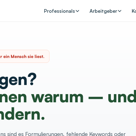
Professionals
Arbeitgeber
K
r ein Mensch sie liest.
agen?
Ihnen warum – un
ndern.
ens sind es Formulierungen, fehlende Keywords oder