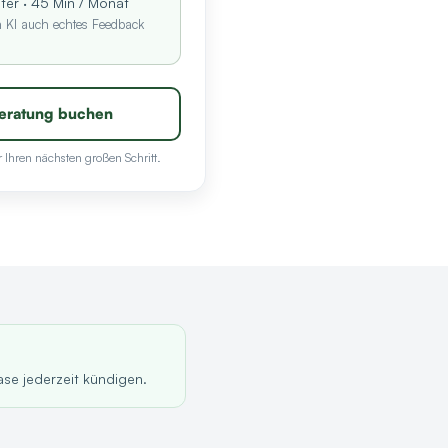
ater · 45 Min / Monat
n KI auch echtes Feedback
 Beratung buchen
 Ihren nächsten großen Schritt.
ase jederzeit kündigen.