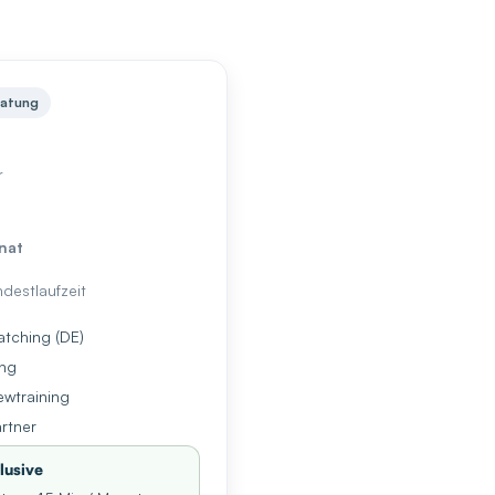
ratung
r
nat
ndestlaufzeit
tching (DE)
ung
ewtraining
rtner
lusive