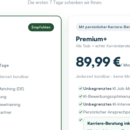
Die ersten 7 Tage schenken wir Ihnen.
Mit persönlicher Karriere-Be
Empfohlen
Premium+
Alle Tools + echter Karriereberate
89,99 €
/ Mo
 Tage
Jederzeit kündbar · keine Mi
derzeit kündbar
Unbegrenztes
KI Job-Ma
atching (DE)
KI-Bewerbungsoptimier
ung
Unbegrenztes
KI-Intervi
viewtraining
Persönlicher Ansprechpa
artner
Karriere-Beratung ink