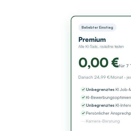
Beliebter Einstieg
Premium
Alle KI-Tools, risikofrei testen
0,00 €
für 7
Danach 24,99 €/Monat · je
Unbegrenztes
KI Job-M
KI-Bewerbungsoptimier
Unbegrenztes
KI-Inter
Persönlicher Ansprechp
—
Karriere-Beratung