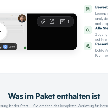
Bewerb
Lebensl
analysie
stellens
Alle St
Zugang 
auf Ihr
Persön
Echte An
Fach- o
Was im Paket enthalten ist
ung ist der Start – Sie erhalten das komplette Werkzeug für Ihren 